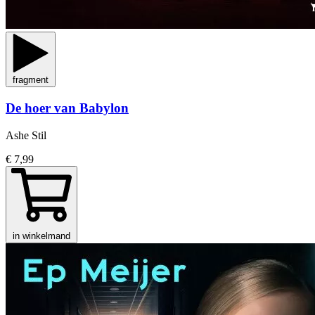
fragment
De hoer van Babylon
Ashe Stil
€ 7,99
in winkelmand