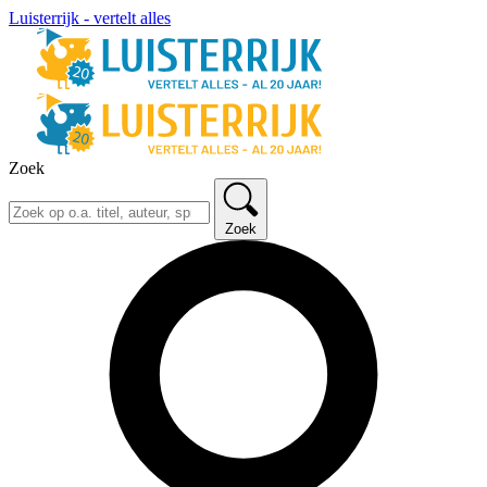
Luisterrijk - vertelt alles
Zoek
Zoek