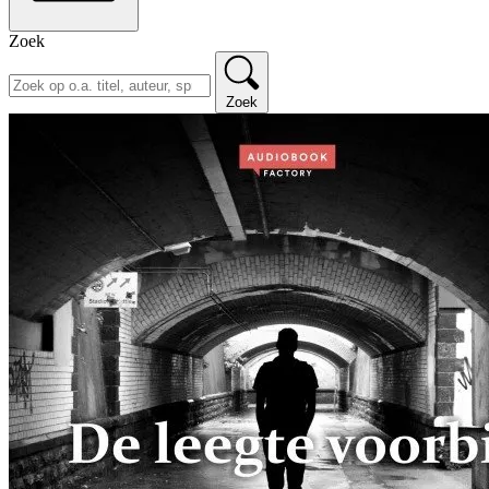
Zoek
Zoek