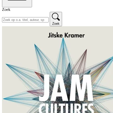
Zoek
Zoek