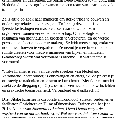
organisaties en daarbuiten. Ze bracht Deep Democracy in 2012 naar
Nederland en verzorgt hier samen met een team van instructors vele
trainingen in.
Ze is altijd op zoek naar manieren om sterke tribes te bouwen en
onderlinge relaties te verstevigen. En brengt deze kennis via
ijzersterke lezingen en masterclasses naar de wereld van
organiseren, samenwerken en leiderschap. Om de slagkracht en
resultaten van individuen en groepen te verbeteren (en de wereld
gewoon een beetje mooier te maken). Ze leidt mensen op, zodat we
nooit meer hoeven te vergaderen. Ze neemt je mee in verhalen die
ruimte creëren voor nieuwe manieren van kijken en handelen.
Gaandeweg wordt wat vertrouwd is vreemd. En wat vreemd is
vertrouwd.
“Jitske Kramer is een van de beste sprekers van Nederland.
Verbindend, heeft humor, is onbevangen en energiek. Ze prikkelt je
om stevig te nadenken en je stem te laten horen. Met flair en met lef
zoekt ze de diepgang op. Op zoek naar verrassende nieuw inzichten
en praktische toepasbaarheid. Verbindend en daadkrachtig.”
Drs. Jitske Kramer
is corporate antropoloog, spreker, ondernemer,
facilitator. Oprichter van HumanDimensions. Trainer van het jaar
2013. Auteur van
Normaal is Anders
,
Deep Democracy - de
wijsheid van de minderheid
,
Wow! Wat een verschil
,
Jam Cultures
,