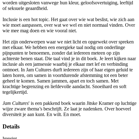
worden uitgesloten vanwege hun kleur, geloofsovertuiging, leeftijd
of seksuele geaardheid.
Inclusie is een hot topic. Het gaat over wie wat beslist, wie zich aan
wie moet aanpassen, over wat we wel en niet normaal vinden. Over
wie mee mag doen en wie vooral niet.
Het zijn onderwerpen waar we niet licht en opgewekt over spreken
met elkaar. We hebben een energieke taal nodig om onderlinge
pijnpunten te benoemen, zonder dat iedereen meteen op zijn
achterste benen staat. Die taal vind je in dit boek. Je leert kijken naar
inclusie als een jamsessie waarbij je elkaar met lef en verbinding
ontmoet. In Jam Cultures durft iedereen zijn of haar eigen geluid te
laten horen, om samen in voortdurende afstemming tot een beter
geheel te komen. Samen jammen, apart en toch samen. Met
krachtige begrenzing en liefdevolle aandacht. Snoeihard en soft
tegelijkertijd.
Jam Cultures
' is een pakkend boek waarin Jitske Kramer op luchtige
wijze zware thema’s beschrijft. Ze laat je nadenken. Over hoeveel
diversiteit je aan kunt. En wilt. En moet.
Details
Imprint