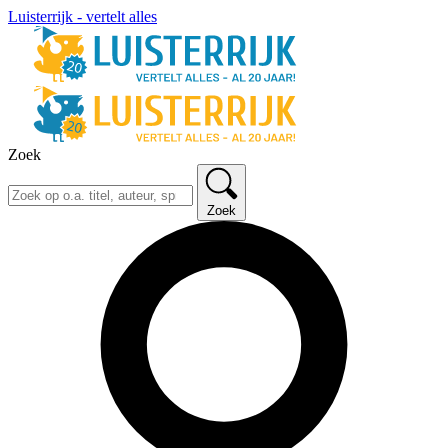
Luisterrijk - vertelt alles
Zoek
Zoek