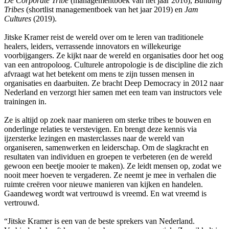
De Corporate Tribe
(managementboek van het jaar 2016),
Building
Tribes
(shortlist managementboek van het jaar 2019) en
Jam
Cultures
(2019).
Jitske Kramer reist de wereld over om te leren van traditionele
healers, leiders, verrassende innovators en willekeurige
voorbijgangers. Ze kijkt naar de wereld en organisaties door het oog
van een antropoloog. Culturele antropologie is de discipline die zich
afvraagt wat het betekent om mens te zijn tussen mensen in
organisaties en daarbuiten. Ze bracht Deep Democracy in 2012 naar
Nederland en verzorgt hier samen met een team van instructors vele
trainingen in.
Ze is altijd op zoek naar manieren om sterke tribes te bouwen en
onderlinge relaties te verstevigen. En brengt deze kennis via
ijzersterke lezingen en masterclasses naar de wereld van
organiseren, samenwerken en leiderschap. Om de slagkracht en
resultaten van individuen en groepen te verbeteren (en de wereld
gewoon een beetje mooier te maken). Ze leidt mensen op, zodat we
nooit meer hoeven te vergaderen. Ze neemt je mee in verhalen die
ruimte creëren voor nieuwe manieren van kijken en handelen.
Gaandeweg wordt wat vertrouwd is vreemd. En wat vreemd is
vertrouwd.
“Jitske Kramer is een van de beste sprekers van Nederland.