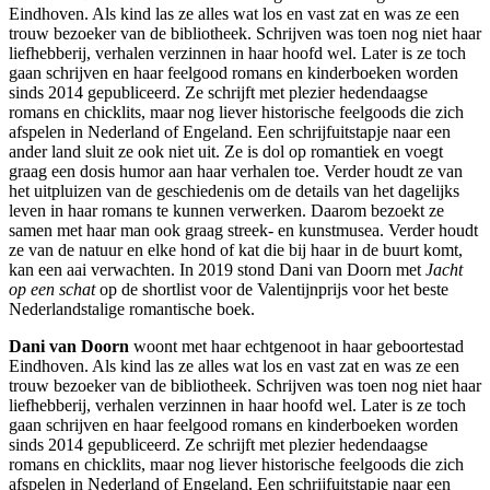
Eindhoven. Als kind las ze alles wat los en vast zat en was ze een
trouw bezoeker van de bibliotheek. Schrijven was toen nog niet haar
liefhebberij, verhalen verzinnen in haar hoofd wel. Later is ze toch
gaan schrijven en haar feelgood romans en kinderboeken worden
sinds 2014 gepubliceerd. Ze schrijft met plezier hedendaagse
romans en chicklits, maar nog liever historische feelgoods die zich
afspelen in Nederland of Engeland. Een schrijfuitstapje naar een
ander land sluit ze ook niet uit. Ze is dol op romantiek en voegt
graag een dosis humor aan haar verhalen toe. Verder houdt ze van
het uitpluizen van de geschiedenis om de details van het dagelijks
leven in haar romans te kunnen verwerken. Daarom bezoekt ze
samen met haar man ook graag streek- en kunstmusea. Verder houdt
ze van de natuur en elke hond of kat die bij haar in de buurt komt,
kan een aai verwachten. In 2019 stond Dani van Doorn met
Jacht
op een schat
op de shortlist voor de Valentijnprijs voor het beste
Nederlandstalige romantische boek.
Dani van Doorn
woont met haar echtgenoot in haar geboortestad
Eindhoven. Als kind las ze alles wat los en vast zat en was ze een
trouw bezoeker van de bibliotheek. Schrijven was toen nog niet haar
liefhebberij, verhalen verzinnen in haar hoofd wel. Later is ze toch
gaan schrijven en haar feelgood romans en kinderboeken worden
sinds 2014 gepubliceerd. Ze schrijft met plezier hedendaagse
romans en chicklits, maar nog liever historische feelgoods die zich
afspelen in Nederland of Engeland. Een schrijfuitstapje naar een