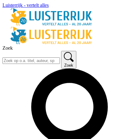
Luisterrijk - vertelt alles
Zoek
Zoek