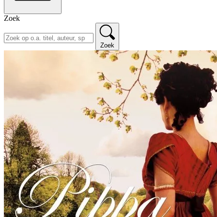
Zoek
Zoek