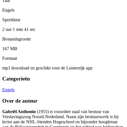
Taal
Engels
Speelduur
2 uur 1 min
41 sec
Bestandsgrootte
167 MB
Formaat
mp3 download en geschikt voor de Luisterrijk app
Categorieën
Engels
Over de auteur
Gabriël Anthonio
(1955) is voorzitter raad van bestuur van
Verslavingszorg Noord-Nederland. Naast zijn bestuurswerk is hij
lector aan de NHL-Stenden Hogeschool en bijzonder hoogleraar
aan de Rijksuniversiteit in Groningen op het gebied van leiderschap,