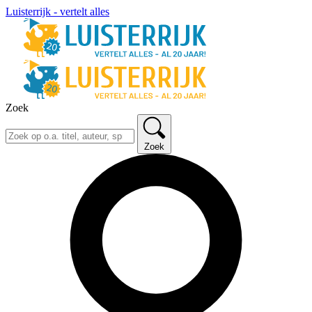
Luisterrijk - vertelt alles
Zoek
Zoek