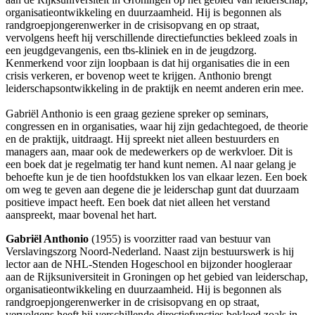
organisatieontwikkeling en duurzaamheid. Hij is begonnen als
randgroepjongerenwerker in de crisisopvang en op straat,
vervolgens heeft hij verschillende directiefuncties bekleed zoals in
een jeugdgevangenis, een tbs-kliniek en in de jeugdzorg.
Kenmerkend voor zijn loopbaan is dat hij organisaties die in een
crisis verkeren, er bovenop weet te krijgen. Anthonio brengt
leiderschapsontwikkeling in de praktijk en neemt anderen erin mee.
Gabriël Anthonio is een graag geziene spreker op seminars,
congressen en in organisaties, waar hij zijn gedachtegoed, de theorie
en de praktijk, uitdraagt. Hij spreekt niet alleen bestuurders en
managers aan, maar ook de medewerkers op de werkvloer. Dit is
een boek dat je regelmatig ter hand kunt nemen. Al naar gelang je
behoefte kun je de tien hoofdstukken los van elkaar lezen. Een boek
om weg te geven aan degene die je leiderschap gunt dat duurzaam
positieve impact heeft. Een boek dat niet alleen het verstand
aanspreekt, maar bovenal het hart.
Gabriël Anthonio
(1955) is voorzitter raad van bestuur van
Verslavingszorg Noord-Nederland. Naast zijn bestuurswerk is hij
lector aan de NHL-Stenden Hogeschool en bijzonder hoogleraar
aan de Rijksuniversiteit in Groningen op het gebied van leiderschap,
organisatieontwikkeling en duurzaamheid. Hij is begonnen als
randgroepjongerenwerker in de crisisopvang en op straat,
vervolgens heeft hij verschillende directiefuncties bekleed zoals in