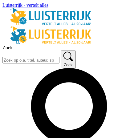
Luisterrijk - vertelt alles
Zoek
Zoek