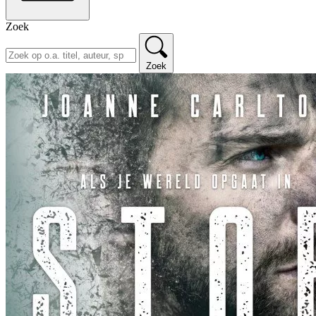
Zoek
Zoek