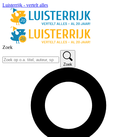
Luisterrijk - vertelt alles
Zoek
Zoek