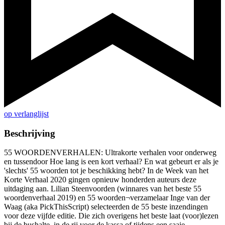
op verlanglijst
Beschrijving
55 WOORDENVERHALEN: Ultrakorte verhalen voor onderweg
en tussendoor Hoe lang is een kort verhaal? En wat gebeurt er als je
'slechts' 55 woorden tot je beschikking hebt? In de Week van het
Korte Verhaal 2020 gingen opnieuw honderden auteurs deze
uitdaging aan. Lilian Steenvoorden (winnares van het beste 55
woordenverhaal 2019) en 55 woorden¬verzamelaar Inge van der
Waag (aka PickThisScript) selecteerden de 55 beste inzendingen
voor deze vijfde editie. Die zich overigens het beste laat (voor)lezen
bij de bushalte, in de rij voor de kassa of tijdens een saaie