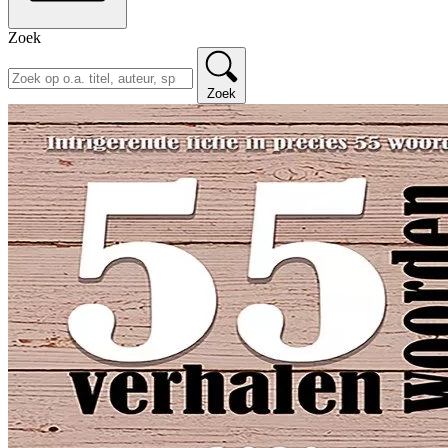
Zoek
Zoek