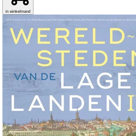
in winkelmand