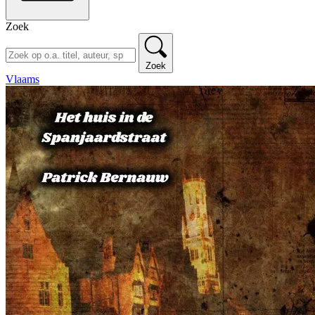
Zoek
Zoek
Vlaams