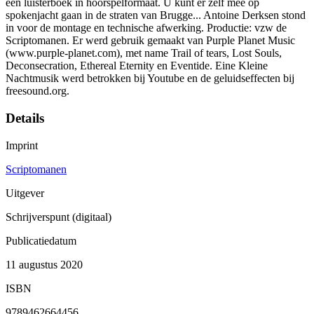
een luisterboek in hoorspelformaat. U kunt er zelf mee op
spokenjacht gaan in de straten van Brugge... Antoine Derksen stond
in voor de montage en technische afwerking. Productie: vzw de
Scriptomanen. Er werd gebruik gemaakt van Purple Planet Music
(www.purple-planet.com), met name Trail of tears, Lost Souls,
Deconsecration, Ethereal Eternity en Eventide. Eine Kleine
Nachtmusik werd betrokken bij Youtube en de geluidseffecten bij
freesound.org.
Details
Imprint
Scriptomanen
Uitgever
Schrijverspunt (digitaal)
Publicatiedatum
11 augustus 2020
ISBN
9789462664456