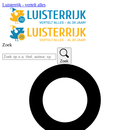
Luisterrijk - vertelt alles
Zoek
Zoek