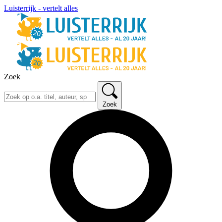
Luisterrijk - vertelt alles
Zoek
Zoek