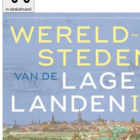
in winkelmand