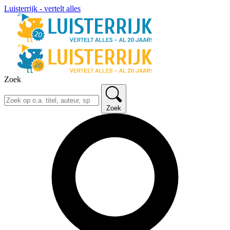
Luisterrijk - vertelt alles
Zoek
Zoek