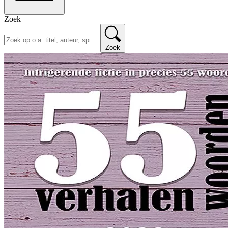
Zoek
Zoek