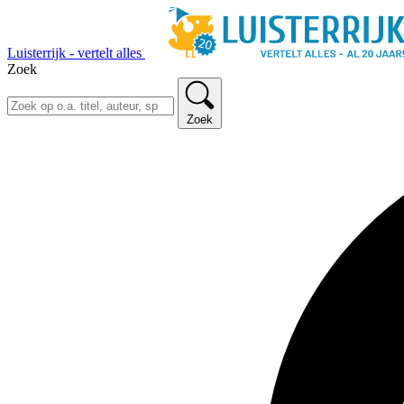
Luisterrijk - vertelt alles
Zoek
Zoek