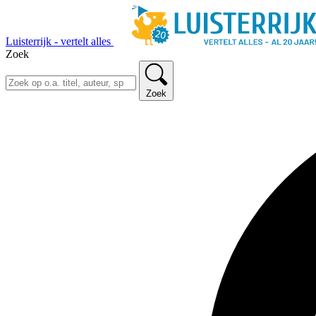
Luisterrijk - vertelt alles
Zoek
Zoek