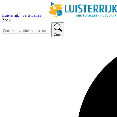
Luisterrijk - vertelt alles
Zoek
Zoek