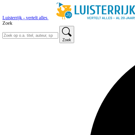
Luisterrijk - vertelt alles
Zoek
Zoek