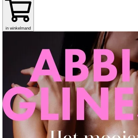
in winkelmand