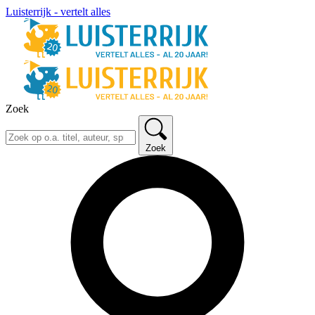
Luisterrijk - vertelt alles
Zoek
Zoek