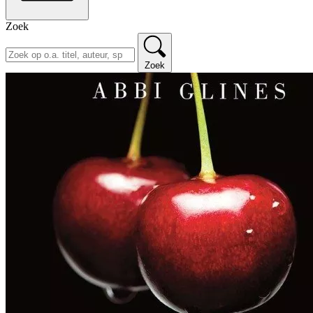
Zoek
Zoek