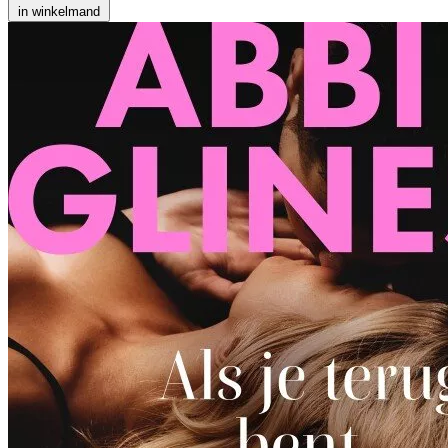
in winkelmand