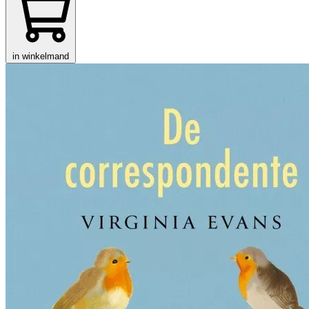
in winkelmand