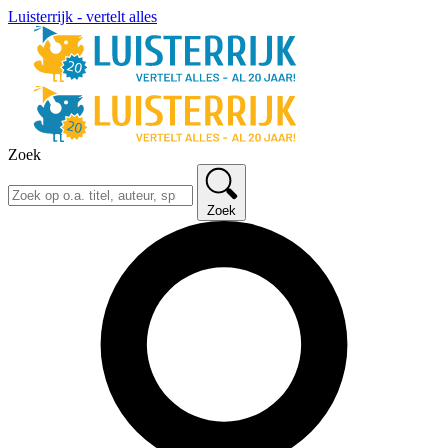
Luisterrijk - vertelt alles
Zoek
Zoek