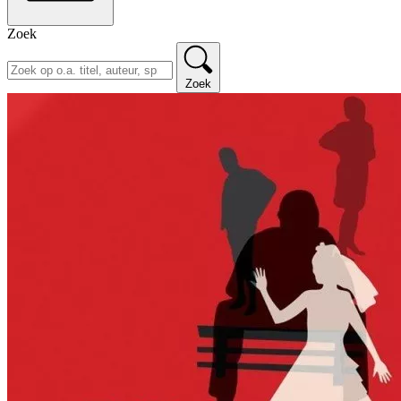
Zoek
Zoek