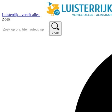
Luisterrijk - vertelt alles
Zoek
Zoek