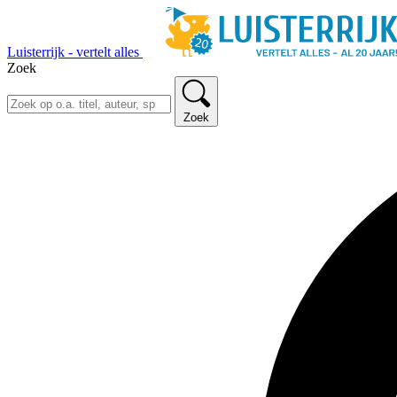
Luisterrijk - vertelt alles
Zoek
Zoek