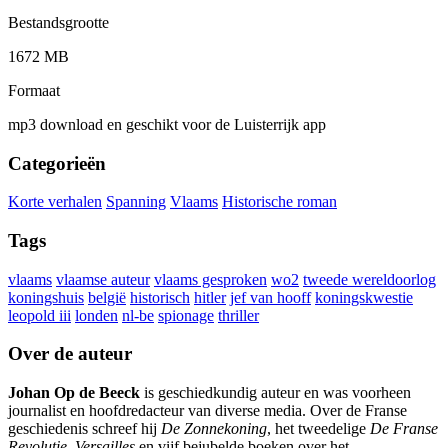
Bestandsgrootte
1672 MB
Formaat
mp3 download en geschikt voor de Luisterrijk app
Categorieën
Korte verhalen
Spanning
Vlaams
Historische roman
Tags
vlaams
vlaamse auteur
vlaams gesproken
wo2
tweede wereldoorlog
koningshuis
belgië
historisch
hitler
jef van hooff
koningskwestie
leopold iii
londen
nl-be
spionage
thriller
Over de auteur
Johan Op de Beeck
is geschiedkundig auteur en was voorheen
journalist en hoofdredacteur van diverse media. Over de Franse
geschiedenis schreef hij
De Zonnekoning
, het tweedelige
De Franse
Revolutie
,
Versailles
en vijf bejubelde boeken over het