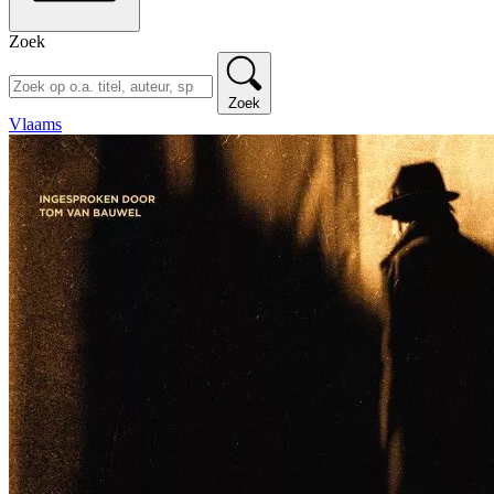
Zoek
Zoek
Vlaams