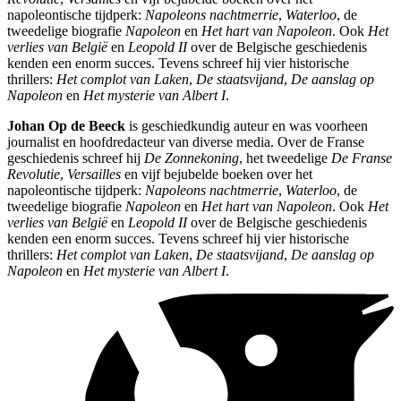
napoleontische tijdperk:
Napoleons nachtmerrie
,
Waterloo
, de
tweedelige biografie
Napoleon
en
Het hart van Napoleon
. Ook
Het
verlies van België
en
Leopold II
over de Belgische geschiedenis
kenden een enorm succes. Tevens schreef hij vier historische
thrillers:
Het complot van Laken
,
De staatsvijand
,
De aanslag op
Napoleon
en
Het mysterie van Albert I
.
Johan Op de Beeck
is geschiedkundig auteur en was voorheen
journalist en hoofdredacteur van diverse media. Over de Franse
geschiedenis schreef hij
De Zonnekoning
, het tweedelige
De Franse
Revolutie
,
Versailles
en vijf bejubelde boeken over het
napoleontische tijdperk:
Napoleons nachtmerrie
,
Waterloo
, de
tweedelige biografie
Napoleon
en
Het hart van Napoleon
. Ook
Het
verlies van België
en
Leopold II
over de Belgische geschiedenis
kenden een enorm succes. Tevens schreef hij vier historische
thrillers:
Het complot van Laken
,
De staatsvijand
,
De aanslag op
Napoleon
en
Het mysterie van Albert I
.