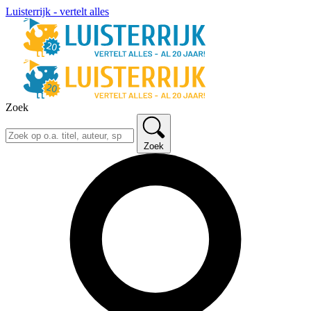
Luisterrijk - vertelt alles
Zoek
Zoek