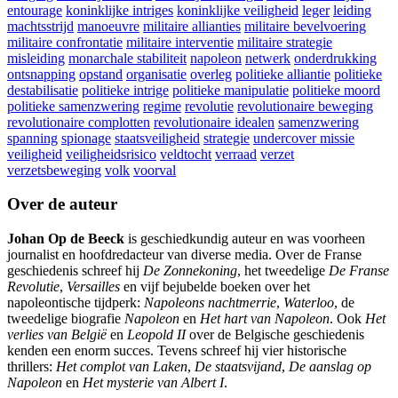
entourage
koninklijke intriges
koninklijke veiligheid
leger
leiding
machtsstrijd
manoeuvre
militaire allianties
militaire bevelvoering
militaire confrontatie
militaire interventie
militaire strategie
misleiding
monarchale stabiliteit
napoleon
netwerk
onderdrukking
ontsnapping
opstand
organisatie
overleg
politieke alliantie
politieke
destabilisatie
politieke intrige
politieke manipulatie
politieke moord
politieke samenzwering
regime
revolutie
revolutionaire beweging
revolutionaire complotten
revolutionaire idealen
samenzwering
spanning
spionage
staatsveiligheid
strategie
undercover missie
veiligheid
veiligheidsrisico
veldtocht
verraad
verzet
verzetsbeweging
volk
voorval
Over de auteur
Johan Op de Beeck
is geschiedkundig auteur en was voorheen
journalist en hoofdredacteur van diverse media. Over de Franse
geschiedenis schreef hij
De Zonnekoning
, het tweedelige
De Franse
Revolutie
,
Versailles
en vijf bejubelde boeken over het
napoleontische tijdperk:
Napoleons nachtmerrie
,
Waterloo
, de
tweedelige biografie
Napoleon
en
Het hart van Napoleon
. Ook
Het
verlies van België
en
Leopold II
over de Belgische geschiedenis
kenden een enorm succes. Tevens schreef hij vier historische
thrillers:
Het complot van Laken
,
De staatsvijand
,
De aanslag op
Napoleon
en
Het mysterie van Albert I
.