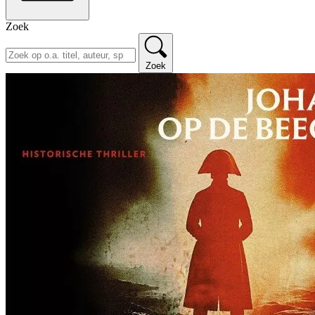
Zoek
Zoek