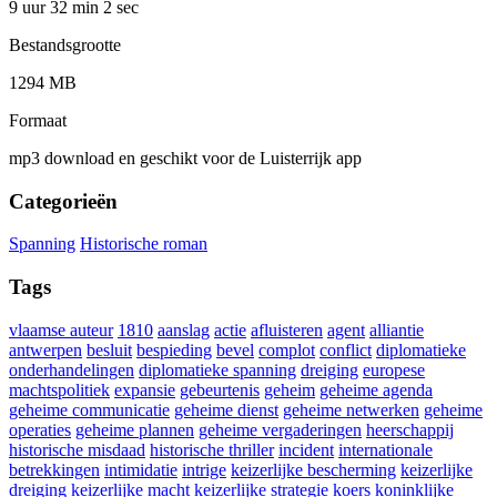
9 uur 32 min
2 sec
Bestandsgrootte
1294 MB
Formaat
mp3 download en geschikt voor de Luisterrijk app
Categorieën
Spanning
Historische roman
Tags
vlaamse auteur
1810
aanslag
actie
afluisteren
agent
alliantie
antwerpen
besluit
bespieding
bevel
complot
conflict
diplomatieke
onderhandelingen
diplomatieke spanning
dreiging
europese
machtspolitiek
expansie
gebeurtenis
geheim
geheime agenda
geheime communicatie
geheime dienst
geheime netwerken
geheime
operaties
geheime plannen
geheime vergaderingen
heerschappij
historische misdaad
historische thriller
incident
internationale
betrekkingen
intimidatie
intrige
keizerlijke bescherming
keizerlijke
dreiging
keizerlijke macht
keizerlijke strategie
koers
koninklijke