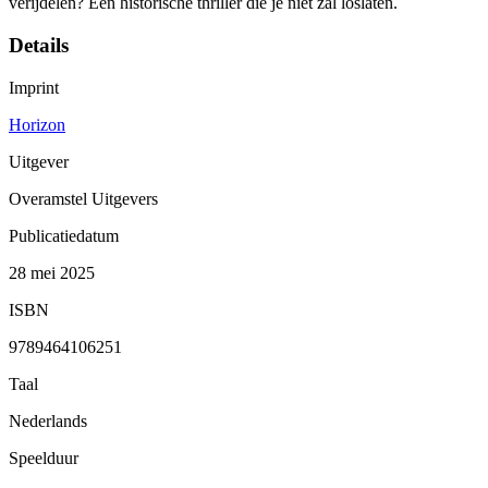
verijdelen? Een historische thriller die je niet zal loslaten.
Details
Imprint
Horizon
Uitgever
Overamstel Uitgevers
Publicatiedatum
28 mei 2025
ISBN
9789464106251
Taal
Nederlands
Speelduur