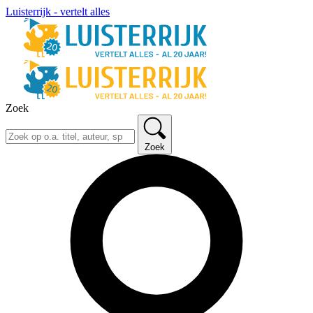
Luisterrijk - vertelt alles
Zoek
Zoek