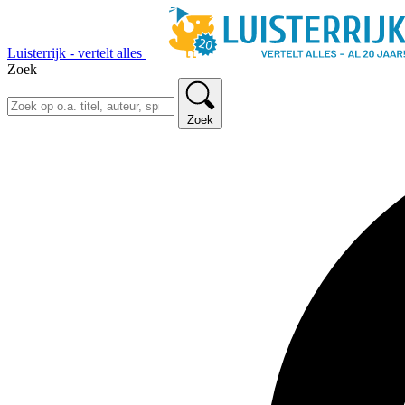
Luisterrijk - vertelt alles
Zoek
Zoek