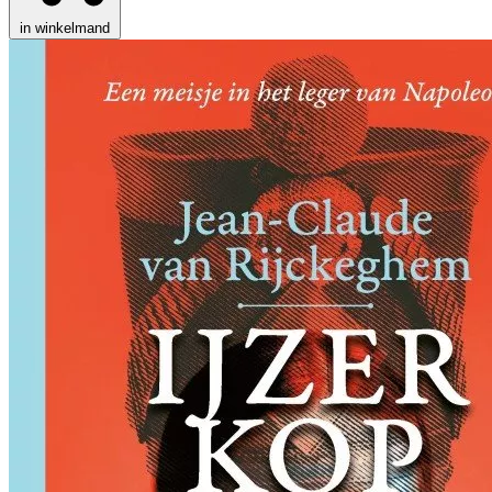
in winkelmand