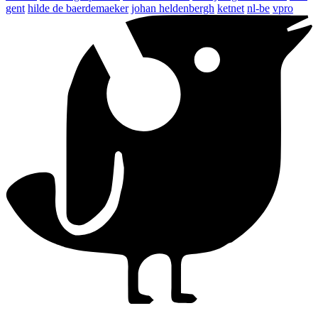
gent
hilde de baerdemaeker
johan heldenbergh
ketnet
nl-be
vpro