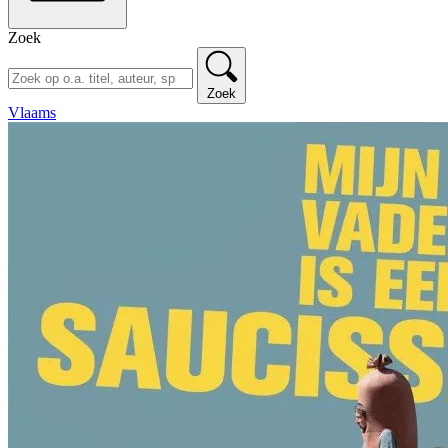
Zoek
Zoek
Vlaams