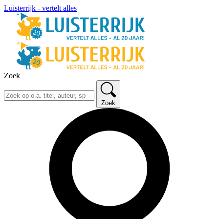
Luisterrijk - vertelt alles
Zoek
Zoek