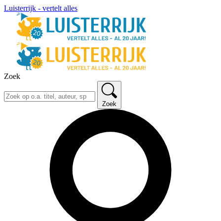
Luisterrijk - vertelt alles
Zoek
Zoek