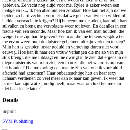
gebleven. Ze vecht nog altijd voor me. Rylee is zeker weten een
heilige en ik... Ik ben absoluut een zondaar. Hoe kan het zijn dat we
beiden zo hard vechten voor iets dat we geen van tweeën wilden of
hadden verwacht te krijgen? Hij beneemt me de adem, laat mijn hart
stilvallen en breng me vervolgens weer tot leven. En dat alles in een
fractie van een seconde. Maar hoe kan ik van een man houden, die
weigert me zijn hart te geven? Een man die me telkens wegduwt en
me ervan weerhoudt de duistere geheimen uit zijn verleden te zien?
Mijn hart is gestolen, maar geduld en vergeving duren niet voor
eeuwig. Hoe kan ik naar een vrouw verlangen die me zo van mijn
stuk brengt, die me uitdaagt en me dwingt in te zien dat ergens in de
diepe duisternis van mijn ziel, een man zit die het waard is om van
het houden? Die me dwingt een man te zijn van wie ik voor altijd
afscheid had genomen? Haar onbaatzuchtige hart en haar sexy
lichaam verdienen zo veel meer dan ik haar kan geven. Ik weet dat
ik niet kan zijn wat zij nodig heeft, maar waarom lukt het me dan
niet haar los te laten?
Details
Imprint
SVM Publishing