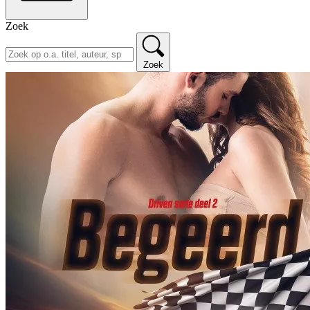
Zoek
Zoek