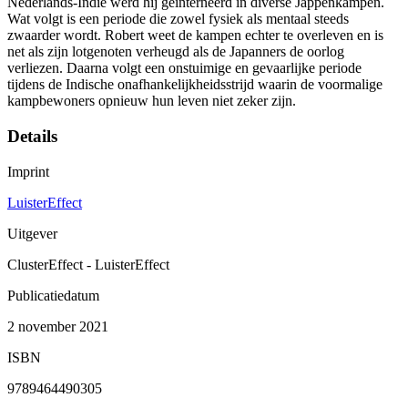
Nederlands-Indië werd hij geïnterneerd in diverse Jappenkampen.
Wat volgt is een periode die zowel fysiek als mentaal steeds
zwaarder wordt. Robert weet de kampen echter te overleven en is
net als zijn lotgenoten verheugd als de Japanners de oorlog
verliezen. Daarna volgt een onstuimige en gevaarlijke periode
tijdens de Indische onafhankelijkheidsstrijd waarin de voormalige
kampbewoners opnieuw hun leven niet zeker zijn.
Details
Imprint
LuisterEffect
Uitgever
ClusterEffect - LuisterEffect
Publicatiedatum
2 november 2021
ISBN
9789464490305