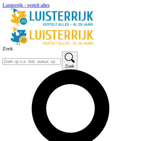
Luisterrijk - vertelt alles
Zoek
Zoek