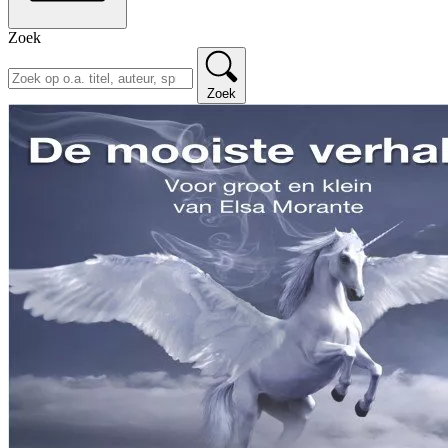
Zoek
Zoek