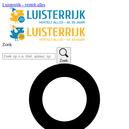
Luisterrijk - vertelt alles
Zoek
Zoek