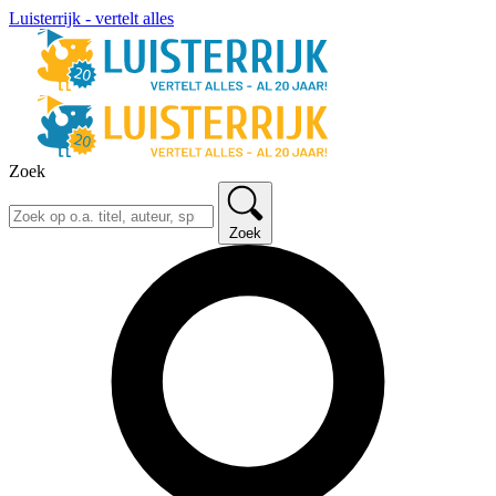
Luisterrijk - vertelt alles
Zoek
Zoek