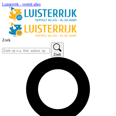
Luisterrijk - vertelt alles
Zoek
Zoek