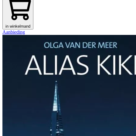
in winkelmand
Aanbieding