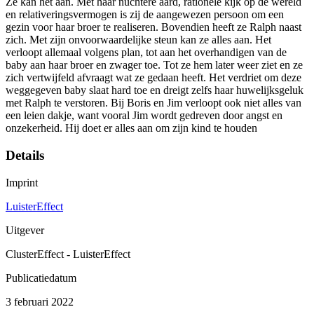
Ze kan het aan. Met haar nuchtere aard, rationele kijk op de wereld
en relativeringsvermogen is zij de aangewezen persoon om een
gezin voor haar broer te realiseren. Bovendien heeft ze Ralph naast
zich. Met zijn onvoorwaardelijke steun kan ze alles aan. Het
verloopt allemaal volgens plan, tot aan het overhandigen van de
baby aan haar broer en zwager toe. Tot ze hem later weer ziet en ze
zich vertwijfeld afvraagt wat ze gedaan heeft. Het verdriet om deze
weggegeven baby slaat hard toe en dreigt zelfs haar huwelijksgeluk
met Ralph te verstoren. Bij Boris en Jim verloopt ook niet alles van
een leien dakje, want vooral Jim wordt gedreven door angst en
onzekerheid. Hij doet er alles aan om zijn kind te houden
Details
Imprint
LuisterEffect
Uitgever
ClusterEffect - LuisterEffect
Publicatiedatum
3 februari 2022