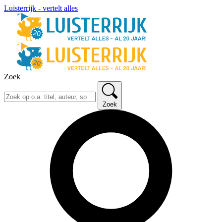
Luisterrijk - vertelt alles
Zoek
Zoek