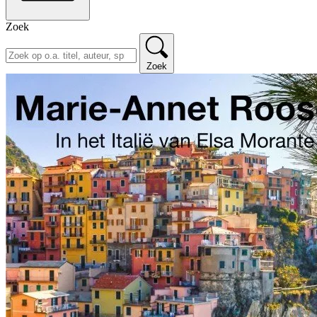
Zoek
Zoek