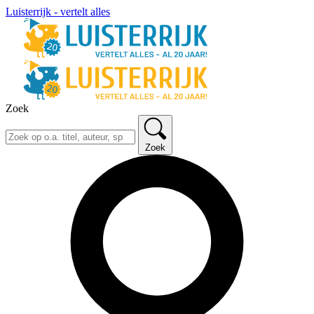
Luisterrijk - vertelt alles
Zoek
Zoek