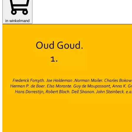
in winkelmand