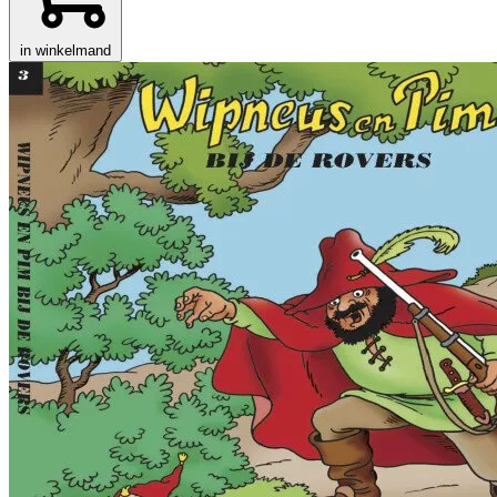
in winkelmand