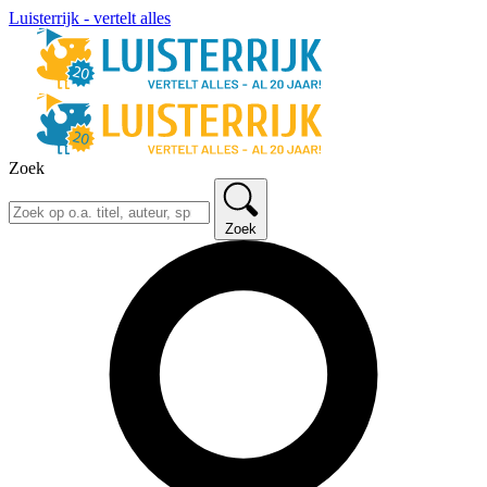
Luisterrijk - vertelt alles
Zoek
Zoek