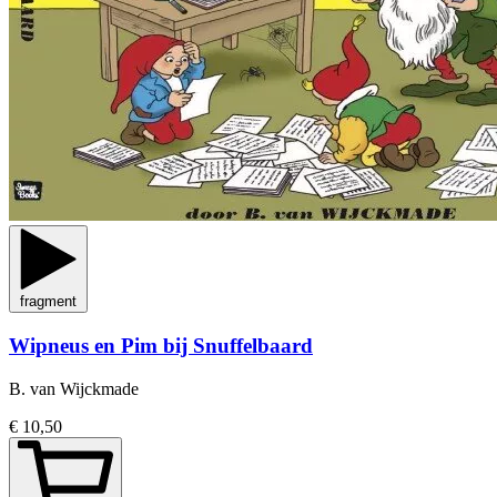
fragment
Wipneus en Pim bij Snuffelbaard
B. van Wijckmade
€ 10,50