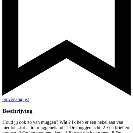
op verlanglijst
Beschrijving
Houd jij ook zo van muggen? Wàt!? Ik heb er een hekel aan van
hier tot ...tot ... tot muggeneiland! 1 De muggenjacht, 2 Een brief en
nogwat, 3 Op het muggeneiland, 4 Een rat die kan praten, 5 De