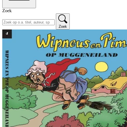
Zoek
Zoek