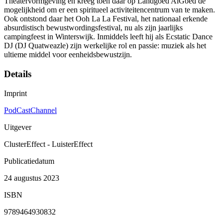
Theatervormgeving en kreeg toen daar op Landgoed AlGoed de
mogelijkheid om er een spiritueel activiteitencentrum van te maken.
Ook ontstond daar het Ooh La La Festival, het nationaal erkende
absurdistisch bewustwordingsfestival, nu als zijn jaarlijks
campingfeest in Winterswijk. Inmiddels leeft hij als Ecstatic Dance
DJ (DJ Quatweazle) zijn werkelijke rol en passie: muziek als het
ultieme middel voor eenheidsbewustzijn.
Details
Imprint
PodCastChannel
Uitgever
ClusterEffect - LuisterEffect
Publicatiedatum
24 augustus 2023
ISBN
9789464930832