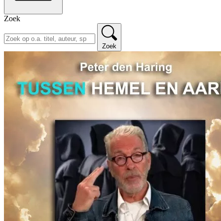
Zoek
Zoek