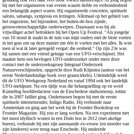
hij met het organiseren van events waarin liefde en verbondenheid
een belangrijk aspect waren. Hij organiseerde concerten, spirituele
salons, satsangs, symposia en lezingen. Allemaal op het gebied van
het ongeziene, het bijzondere, het buiten-de-box zijnde,
grenswetenschappelijke onderwerpen. Daarnaast was hij als
vrijwilliger actief betrokken bij het Open Up Festival. "Als jongetje
van 10 stond ik naakt in de tuin van mijn ouders met de blote voeten
in het gras om op deze manier me één te voelen met het alles. Ik wist
toen al wat ik later geregeld vergat: die eenheid." Op zijn 23e was
hij samen met een vriend getuige van een UFO-verschijnsel. Het
maakte hem een bevlogen UFO-onderzoeker onder meer door
contact met de onderzoeksgroep Integraal Onderzoek
Natuurverschijnselen, opgericht door Rudi Klijnstra (auteur van het
eerste Nederlandstalige boek over graancirkels). Uiteindelijk werd
dit de UFO Werkgroep Nederland en vanaf 1994 ook het landelijk
UFO-meldpunt. Na een tijdje was die belangstelling op en werd
Kumeling hoofdredacteur van de Enschedese stadsomroep, totdat
die in 2007 failliet ging. Ondertussen begon hij met de eerste
spirituele internetzender, Indigo Radio. Hij verhuisde naar
Amsterdam en ging aan het werk bij de Frontier Bookshop en
Frontier Magazine. Hij zou er lang werken. Na een experiment met
het mooi idyllisch wonen in een Duits bos in 2012 (met akelige
buren), verhuisde hij met zijn aanstaande ex-vrouw (en moeder van
zijn kinderen) weer terug naar Enschede. Hij studeerde