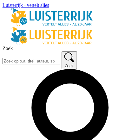
Luisterrijk - vertelt alles
Zoek
Zoek