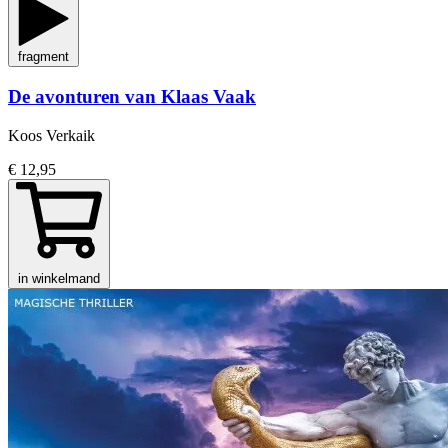
fragment
De avonturen van Klaas Vaak
Koos Verkaik
€ 12,95
in winkelmand