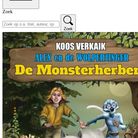
Zoek
Zoek