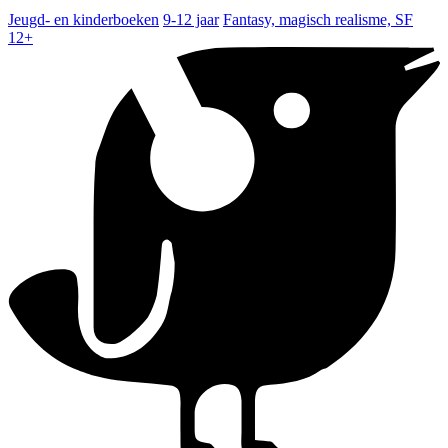
Jeugd- en kinderboeken
9-12 jaar
Fantasy, magisch realisme, SF
12+