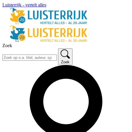
Luisterrijk - vertelt alles
Zoek
Zoek