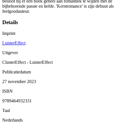
besloot hij er een boek geheel aan romantiek te wijden met de
bijbehorende passie en liefde. 'Kerstromance' is zijn debuut als
feelgoodauteur.
Details
Imprint
LuisterEffect
Uitgever
ClusterEffect - LuisterEffect
Publicatiedatum
27 november 2023
ISBN
9789464932331
Taal
Nederlands