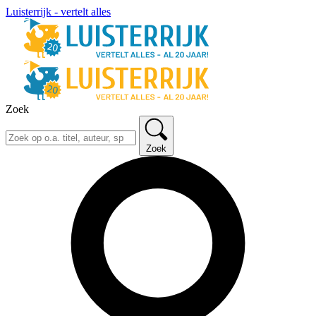
Luisterrijk - vertelt alles
Zoek
Zoek