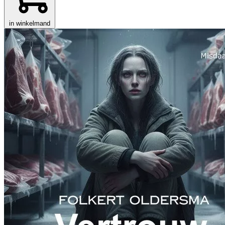
in winkelmand