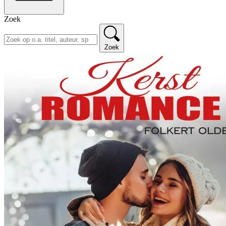
Zoek
Zoek