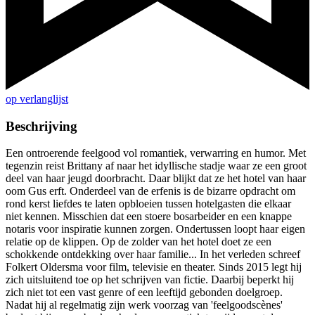
op verlanglijst
Beschrijving
Een ontroerende feelgood vol romantiek, verwarring en humor. Met
tegenzin reist Brittany af naar het idyllische stadje waar ze een groot
deel van haar jeugd doorbracht. Daar blijkt dat ze het hotel van haar
oom Gus erft. Onderdeel van de erfenis is de bizarre opdracht om
rond kerst liefdes te laten opbloeien tussen hotelgasten die elkaar
niet kennen. Misschien dat een stoere bosarbeider en een knappe
notaris voor inspiratie kunnen zorgen. Ondertussen loopt haar eigen
relatie op de klippen. Op de zolder van het hotel doet ze een
schokkende ontdekking over haar familie... In het verleden schreef
Folkert Oldersma voor film, televisie en theater. Sinds 2015 legt hij
zich uitsluitend toe op het schrijven van fictie. Daarbij beperkt hij
zich niet tot een vast genre of een leeftijd gebonden doelgroep.
Nadat hij al regelmatig zijn werk voorzag van 'feelgoodscènes'