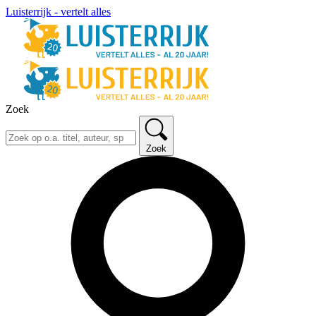
Luisterrijk - vertelt alles
Zoek
Zoek