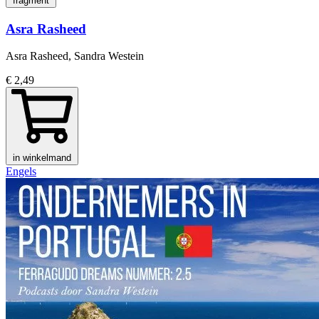
fragment
Asra Rasheed
Asra Rasheed, Sandra Westein
€ 2,49
in winkelmand
Engels