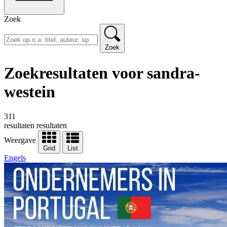
Zoek
Zoek
Zoekresultaten voor sandra-
westein
311
resultaten
resultaten
Weergave
Grid
List
Engels