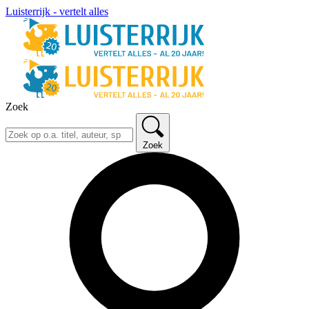
Luisterrijk - vertelt alles
Zoek
Zoek