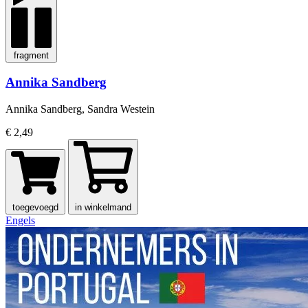
fragment
Annika Sandberg
Annika Sandberg, Sandra Westein
€ 2,49
toegevoegd
in winkelmand
Engels