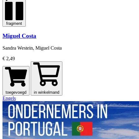
fragment
Miguel Costa
Sandra Westein, Miguel Costa
€ 2,49
toegevoegd
in winkelmand
Engels