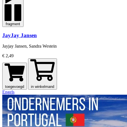
fragment
JayJay Jansen
Jayjay Jansen, Sandra Westein
€ 2,49
toegevoegd
in winkelmand
Engels