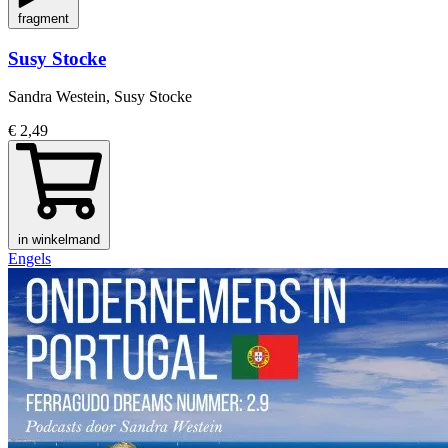
fragment
Susy Stocke
Sandra Westein, Susy Stocke
€ 2,49
in winkelmand
Engels