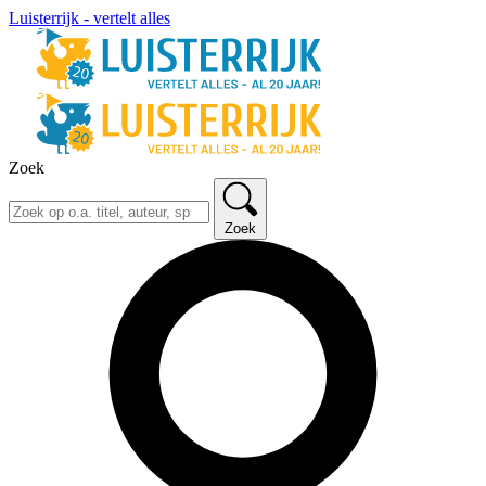
Luisterrijk - vertelt alles
Zoek
Zoek