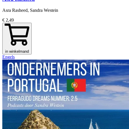
Asra Rasheed, Sandra Westein
€ 2,49
in winkelmand
Engels