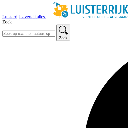
Luisterrijk - vertelt alles
Zoek
Zoek