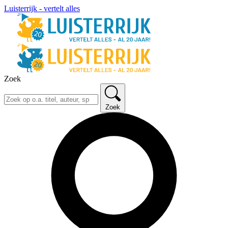
Luisterrijk - vertelt alles
Zoek
Zoek