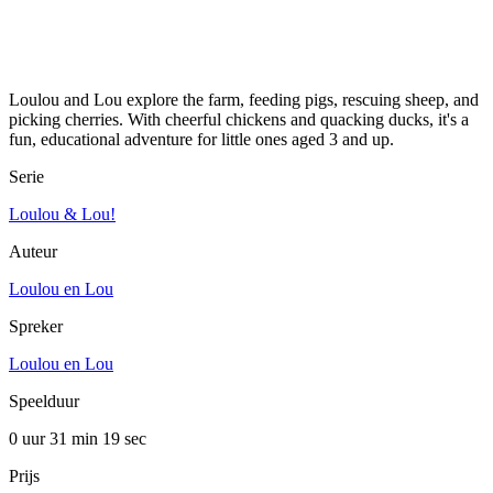
Loulou and Lou explore the farm, feeding pigs, rescuing sheep, and
picking cherries. With cheerful chickens and quacking ducks, it's a
fun, educational adventure for little ones aged 3 and up.
Serie
Loulou & Lou!
Auteur
Loulou en Lou
Spreker
Loulou en Lou
Speelduur
0 uur 31 min
19 sec
Prijs