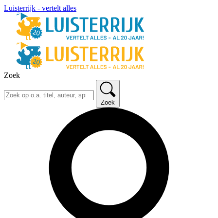
Luisterrijk - vertelt alles
Zoek
Zoek