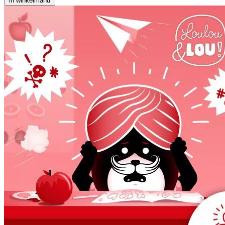
in winkelmand