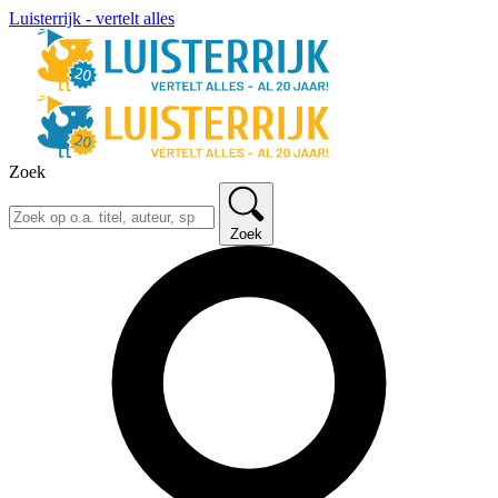
Luisterrijk - vertelt alles
Zoek
Zoek