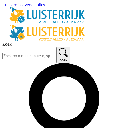
Luisterrijk - vertelt alles
Zoek
Zoek