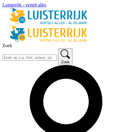
Luisterrijk - vertelt alles
Zoek
Zoek