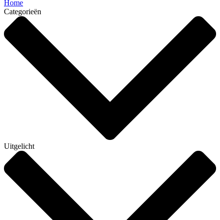
Home
Categorieën
Uitgelicht