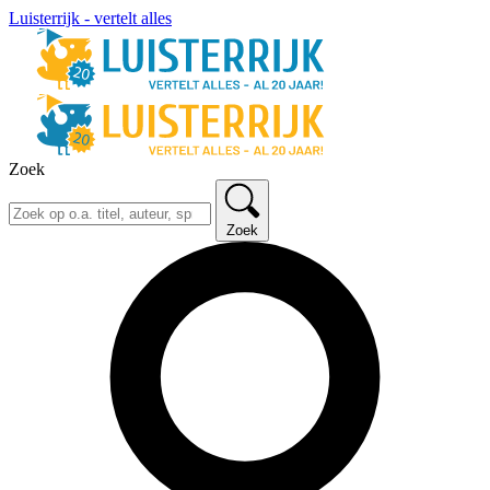
Luisterrijk - vertelt alles
Zoek
Zoek