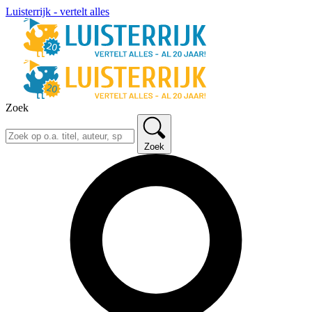
Luisterrijk - vertelt alles
Zoek
Zoek