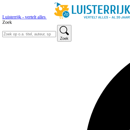
Luisterrijk - vertelt alles
Zoek
Zoek