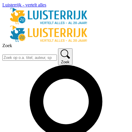
Luisterrijk - vertelt alles
Zoek
Zoek