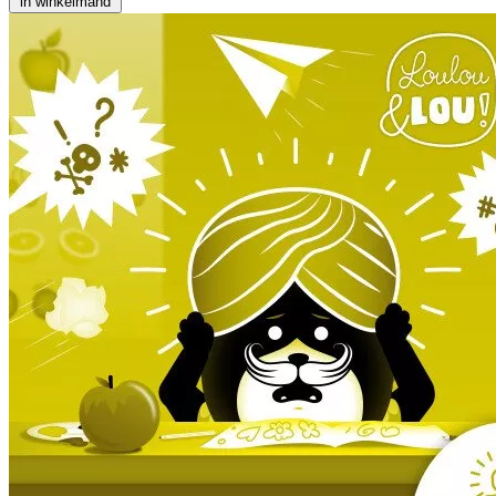
in winkelmand