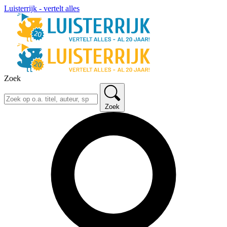
Luisterrijk - vertelt alles
Zoek
Zoek