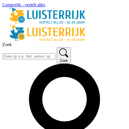
Luisterrijk - vertelt alles
Zoek
Zoek