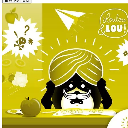
in winkelmand