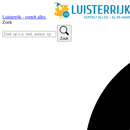
Luisterrijk - vertelt alles
Zoek
Zoek