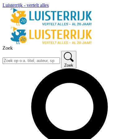
Luisterrijk - vertelt alles
Zoek
Zoek