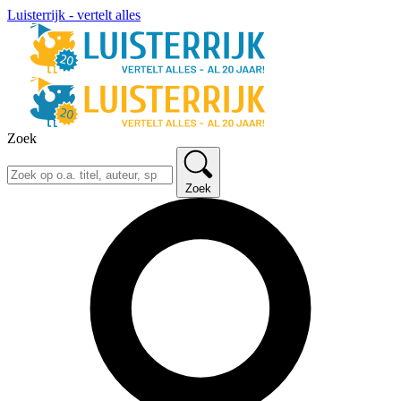
Luisterrijk - vertelt alles
Zoek
Zoek