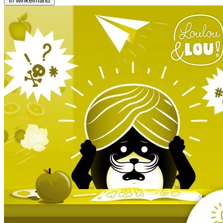
in winkelmand